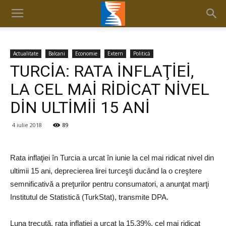
Actualitate
Balcani
Economie
Extern
Politică
TURCİA: RATA İNFLAŢİEİ,
LA CEL MAİ RİDİCAT NİVEL
DİN ULTİMİİ 15 ANİ
4 iulie 2018
89
Rata inflaţiei în Turcia a urcat în iunie la cel mai ridicat nivel din
ultimii 15 ani, deprecierea lirei turceşti ducând la o creştere
semnificativă a preţurilor pentru consumatori, a anunţat marţi
Institutul de Statistică (TurkStat), transmite DPA.
Luna trecută, rata inflaţiei a urcat la 15,39%, cel mai ridicat