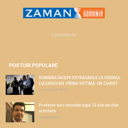
Contactați-ne:
POSTURI POPULARE
ROMÂNİA ÎNCEPE EXTRĂDĂRİLE LA ORDİNUL
LUİ ERDOGAN. PRİMA VİCTİMĂ: UN ZİARİST
5 decembrie 2018
Profesor turc decedat după 13 zile de chin
și tortură
6 august 2016