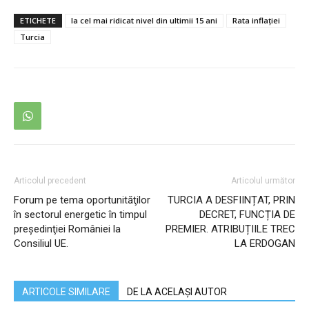
ETICHETE
la cel mai ridicat nivel din ultimii 15 ani
Rata inflaţiei
Turcia
Articolul precedent
Articolul următor
Forum pe tema oportunităţilor
TURCIA A DESFIINȚAT, PRIN
în sectorul energetic în timpul
DECRET, FUNCȚIA DE
preşedinţiei României la
PREMIER. ATRIBUȚIILE TREC
Consiliul UE.
LA ERDOGAN
ARTICOLE SIMILARE
DE LA ACELAȘI AUTOR