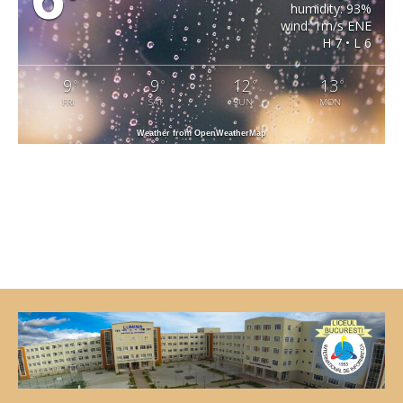
humidity: 93%
wind: 1m/s ENE
H 7 • L 6
9
9
12
13
°
°
°
°
FRI
SAT
SUN
MON
Weather from OpenWeatherMap