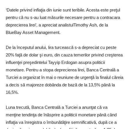
‘Datele privind inflaţia din iunie sunt teribile. Acesta este preţul
pentru că nu s-au luat măsurile necesare pentru a contracara
deprecierea lirei’, a apreciat analistulTimothy Ash, de la
BlueBay Asset Management.
De la începutul anului, lira turcească s-a depreciat cu peste
20% faţă de dolar şi euro, din cauza temerilor privind creşterea
influenţei preşedintelui Tayyip Erdogan asupra politicii
monetare. Pentru a stopa deprecierea lirei, Banca Centrală a
Turciei a organizat în mai o reuniune de urgenţă la finalul căreia
a decis să majoreze dobânda de bază de la 13,5% până la
16,5%.
Luna trecută, Banca Centrală a Turciei a anunţat că va
menţine tendinţa de înăsprire a politicii monetare până când
inflaţia va înregistra o îmbunătăţire semnificativă, după ce a