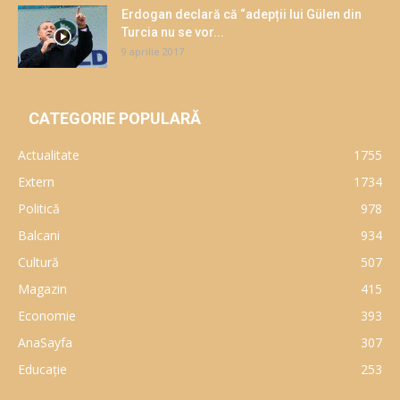
Erdogan declară că “adepții lui Gülen din
Turcia nu se vor...
9 aprilie 2017
CATEGORIE POPULARĂ
Actualitate
1755
Extern
1734
Politică
978
Balcani
934
Cultură
507
Magazin
415
Economie
393
AnaSayfa
307
Educaţie
253