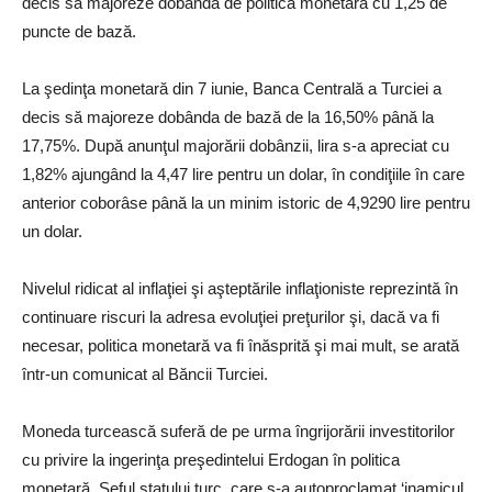
decis să majoreze dobânda de politică monetară cu 1,25 de
puncte de bază.
La şedinţa monetară din 7 iunie, Banca Centrală a Turciei a
decis să majoreze dobânda de bază de la 16,50% până la
17,75%. După anunţul majorării dobânzii, lira s-a apreciat cu
1,82% ajungând la 4,47 lire pentru un dolar, în condiţiile în care
anterior coborâse până la un minim istoric de 4,9290 lire pentru
un dolar.
Nivelul ridicat al inflaţiei şi aşteptările inflaţioniste reprezintă în
continuare riscuri la adresa evoluţiei preţurilor şi, dacă va fi
necesar, politica monetară va fi înăsprită şi mai mult, se arată
într-un comunicat al Băncii Turciei.
Moneda turcească suferă de pe urma îngrijorării investitorilor
cu privire la ingerinţa preşedintelui Erdogan în politica
monetară. Şeful statului turc, care s-a autoproclamat ‘inamicul