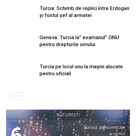
Turcia: Schimb de replici între Erdogan
și fostul șef al armatei
Geneva: Turcia la” examanul” ONU
pentru drepturile omului
Turcia pe locul unu la mașini alocate
pentru oficiali
BUCUREȘTI
6
burniță de intensitate
joasă
°