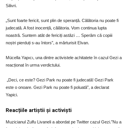
Silivri.
„Sunt foarte fericit, sunt plin de speranță. Călătoria nu poate fi
judecată. A fost inocență, călătoria. Vom continua lupta
noastră. Suntem atât de fericiți astăzi … Sperăm că copiii
noștri pierduți s-au întors”, a mărturisit Elvan.
Mücella Yapıcı, una dintre activistele achitatete în cazul Gezi a
reacționat în urma verdictului.
„Deci, ce este? Gezi Park nu poate fi judecată! Gezi Park
este o onoare. Gezi Park nu poate fi poluată”, a declarat
Yapici.
Reacțiile artiștii și activiști
Muzicianul Zulfu Livaneli a abordat pe Twitter cazul Gezi.”Nu a