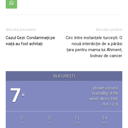
Articolul precedent
Articolul următor
Circ între instanțele turcești. O
Cazul Gezi: Condamnații pe
nouă interdicție de a părăsi
viață au fost achitați
țara pentru mama lui Ahment,
bolnav de cancer
BUCUREȘTI
7
ploaie ușoară
humidity: 87%
°
wind: 4m/s ENE
H 8 • L 8
9
9
11
14
°
°
°
°
FRI
SAT
SUN
MON