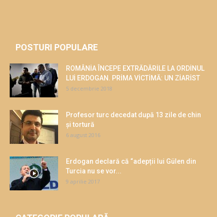
POSTURI POPULARE
ROMÂNİA ÎNCEPE EXTRĂDĂRİLE LA ORDİNUL
LUİ ERDOGAN. PRİMA VİCTİMĂ: UN ZİARİST
5 decembrie 2018
Profesor turc decedat după 13 zile de chin
și tortură
6 august 2016
Erdogan declară că “adepții lui Gülen din
Turcia nu se vor...
9 aprilie 2017