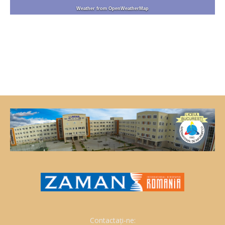
Weather from OpenWeatherMap
Contactați-ne: