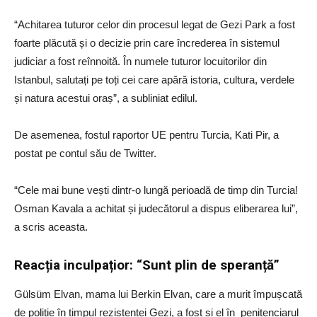
“Achitarea tuturor celor din procesul legat de Gezi Park a fost
foarte plăcută și o decizie prin care încrederea în sistemul
judiciar a fost reînnoită. În numele tuturor locuitorilor din
Istanbul, salutați pe toți cei care apără istoria, cultura, verdele
și natura acestui oraș”, a subliniat edilul.
De asemenea, fostul raportor UE pentru Turcia, Kati Pir, a
postat pe contul său de Twitter.
“Cele mai bune vești dintr-o lungă perioadă de timp din Turcia!
Osman Kavala a achitat și judecătorul a dispus eliberarea lui”,
a scris aceasta.
Reacția inculpațior: “Sunt plin de speranță”
Gülsüm Elvan, mama lui Berkin Elvan, care a murit împușcată
de poliție în timpul rezistenței Gezi, a fost și el în penitenciarul