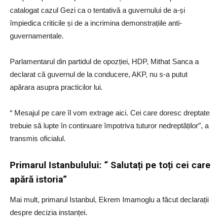
catalogat cazul Gezi ca o tentativă a guvernului de a-și
împiedica criticile și de a incrimina demonstrațiile anti-
guvernamentale.
Parlamentarul din partidul de opozției, HDP, Mithat Sanca a
declarat că guvernul de la conducere, AKP, nu s-a putut
apărara asupra practicilor lui.
“ Mesajul pe care îl vom extrage aici. Cei care doresc dreptate
trebuie să lupte în continuare împotriva tuturor nedreptăților”, a
transmis oficialul.
Primarul Istanbulului: “ Salutați pe toți cei care
apără istoria”
Mai mult, primarul Istanbul, Ekrem Imamoglu a făcut declarații
despre decizia instanței.