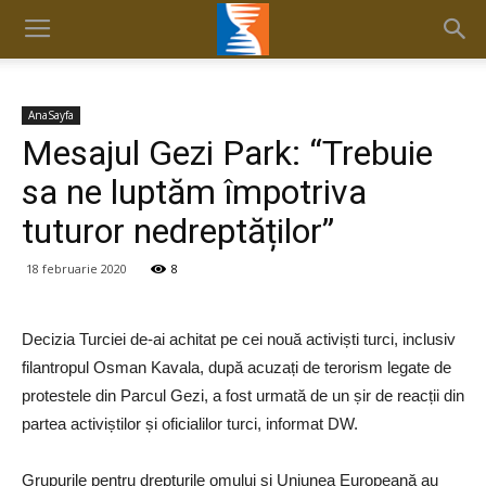
AnaSayfa
Mesajul Gezi Park: “Trebuie
sa ne luptăm împotriva
tuturor nedreptăților”
18 februarie 2020
8
Decizia Turciei de-ai achitat pe cei nouă activiști turci, inclusiv
filantropul Osman Kavala, după acuzați de terorism legate de
protestele din Parcul Gezi, a fost urmată de un șir de reacții din
partea activiștilor și oficialilor turci, informat DW.
Grupurile pentru drepturile omului și Uniunea Europeană au