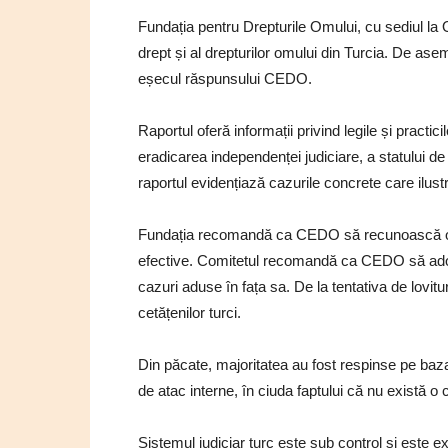
Fundația pentru Drepturile Omului, cu sediul la O
drept și al drepturilor omului din Turcia. De asem
eșecul răspunsului CEDO.
Raportul oferă informații privind legile și practic
eradicarea independenței judiciare, a statului de 
raportul evidențiază cazurile concrete care ilust
Fundația recomandă ca CEDO să recunoască ofici
efective. Comitetul recomandă ca CEDO să adopte
cazuri aduse în fața sa. De la tentativa de lovit
cetățenilor turci.
Din păcate, majoritatea au fost respinse pe baza 
de atac interne, în ciuda faptului că nu există o c
Sistemul judiciar turc este sub control și este e