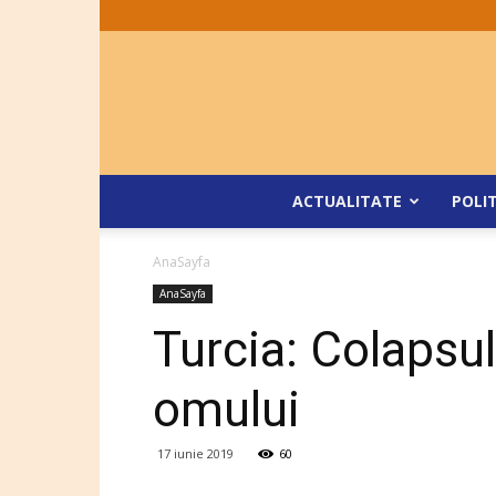
ACTUALITATE
POLI
AnaSayfa
AnaSayfa
Turcia: Colapsul 
omului
17 iunie 2019
60