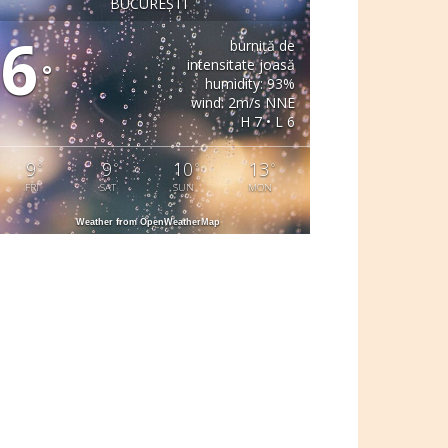
BUCUREȘTI
6
burniță de
intensitate joasă
°
humidity: 93%
wind: 2m/s NNE
H 7 • L 6
9
9
10
13
°
°
°
°
FRI
SAT
SUN
MON
Weather from OpenWeatherMap