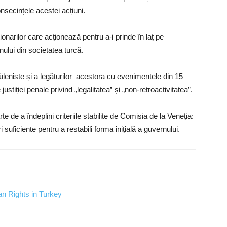
nsecințele acestei acțiuni.
ionarilor care acționează pentru a-i prinde în laț pe
nului din societatea turcă.
üleniste și a legăturilor acestora cu evenimentele din 15
justiției penale privind „legalitatea” și „non-retroactivitatea”.
 de a îndeplini criteriile stabilite de Comisia de la Veneția:
 suficiente pentru a restabili forma inițială a guvernului.
n Rights in Turkey