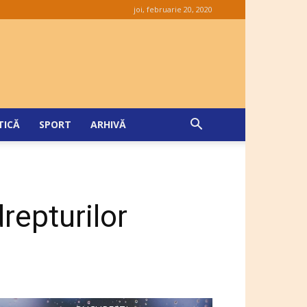
joi, februarie 20, 2020
TICĂ
SPORT
ARHIVĂ
drepturilor