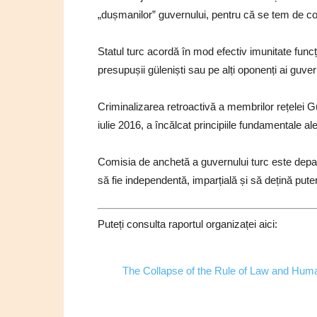
„dușmanilor” guvernului, pentru că se tem de co
Statul turc acordă în mod efectiv imunitate funcț
presupușii güleniști sau pe alți oponenți ai guver
Criminalizarea retroactivă a membrilor rețelei G
iulie 2016, a încălcat principiile fundamentale ale 
Comisia de anchetă a guvernului turc este departe
să fie independentă, imparțială și să dețină puteri
Puteți consulta raportul organizaței aici:
The Collapse of the Rule of Law and Huma