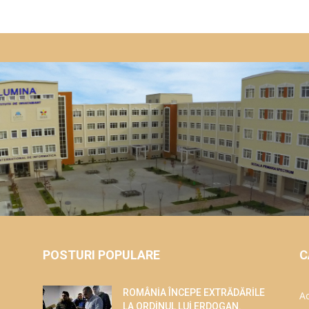
POSTURI POPULARE
C
ROMÂNİA ÎNCEPE EXTRĂDĂRİLE
Ac
LA ORDİNUL LUİ ERDOGAN.