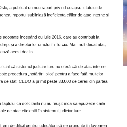
slo, a publicat un nou raport privind colapsul statului de
enea, raportul subliniază ineficiența căilor de atac interne și
ile adoptate începând cu iulie 2016, care au contribuit la
drept și a drepturilor omului în Turcia. Mai mult decât atât,
rează acest declin.
al că sistemul judiciar turc nu oferă căi de atac interne
 procedura „hotărârii pilot” pentru a face față multelor
ură de stat, CEDO a primit peste 33.000 de cereri din partea
faptului că solicitanții nu au reușit încă să epuizeze căile
ale de atac eficientă în sistemul judiciar turc.
xtrem de dificil pentru judecători să se pronunțe în favoarea