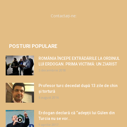
Contactați-ne:
POSTURI POPULARE
ROMÂNİA ÎNCEPE EXTRĂDĂRİLE LA ORDİNUL
LUİ ERDOGAN. PRİMA VİCTİMĂ: UN ZİARİST
5 decembrie 2018
Profesor turc decedat după 13 zile de chin
și tortură
6 august 2016
Erdogan declară că “adepții lui Gülen din
Turcia nu se vor...
9 aprilie 2017