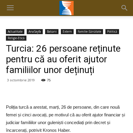
Actualitate
AnaSayfa
Balcani
Extern
Familie-Sănătate
Politică
Religie-Etică
Turcia: 26 persoane reținute
pentru că au oferit ajutor
familiilor unor deținuți
3 octombrie 2019
75
Poliția turcă a arestat, marți, 26 de persoane, din care nouă
femei și cinci avocați, pe motivul că au oferit ajutor financiar și
judiciar familiilor unor guleniști concediați prin decret și
încarcerați, potrivit Kronos Haber.