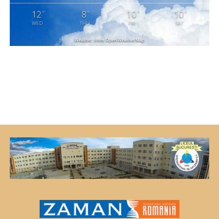
12
8
10
10
°
°
°
°
WED
THU
FRI
SAT
Weather from OpenWeatherMap