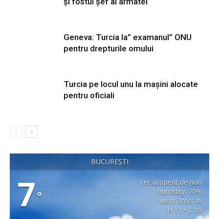
și fostul șef al armatei
Geneva: Turcia la” examanul” ONU
pentru drepturile omului
Turcia pe locul unu la mașini alocate
pentru oficiali
BUCUREȘTI
7
cer acoperit de nori
humidity: 70%
°
wind: 3m/s W
H 11 • L 10