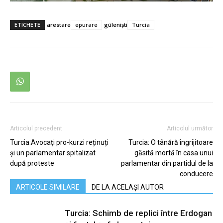
ETICHETE
arestare
epurare
güleniști
Turcia
Articolul precedent
Articolul următor
Turcia:Avocați pro-kurzi reținuți
Turcia: O tânără îngrijitoare
și un parlamentar spitalizat
găsită mortă în casa unui
după proteste
parlamentar din partidul de la
conducere
ARTICOLE SIMILARE
DE LA ACELAȘI AUTOR
Turcia: Schimb de replici între Erdogan