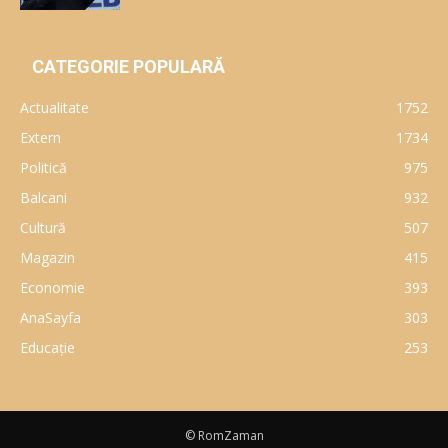
CATEGORIE POPULARĂ
Actualitate
1752
Extern
1734
Politică
975
Balcani
932
Cultură
507
Magazin
415
Economie
393
AnaSayfa
303
Educaţie
253
© RomZaman