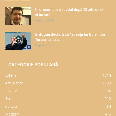
Profesor turc decedat după 13 zile de chin
și tortură
6 august 2016
Erdogan declară că “adepții lui Gülen din
Turcia nu se vor...
9 aprilie 2017
CATEGORIE POPULARĂ
Extern
1714
Actualitate
1680
Politică
935
Balcani
910
Cultură
484
Magazin
415