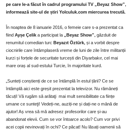
pe care le-a făcut în cadrul programului TV „Beyaz Show”,
informează site-ul de știri Yolculuk.com miercurea trecută.
În noaptea de 8 ianuarie 2016, o femeie care s-a prezentat ca
fiind
Ayșe Çelik
a participat la
„Beyaz Show”,
găzduit de
renumitul comedian turc
Beyazıt Öztürk,
și a vorbit despre
ciocnirile care întâmplaseră vreme de luni de zile între militanții
kurzi și forțele de securitate turcești din Diyarbakır, cel mai
mare oraș al sud-estului Turcie, în majoritate kurd.
„Sunteți conștienți de ce se întâmplă în estul țării? Ce se
întâmplă aici este greșit prezentat la televizor. Nu rămâneți
tăcuți! Vă rugăm să arătaţi mai mult sensibilitate ca ființe
umane ce sunteţi! Vedeți-ne, auziți-ne și dați-ne o mână de
ajutor! Aș vrea să mă adresez profesorilor care și-au
abandonat elevii. Cum se vor întoarce acolo? Cum vor privi
acei copii nevinovați în ochi? Ce păcat! Nu lăsați oamenii să