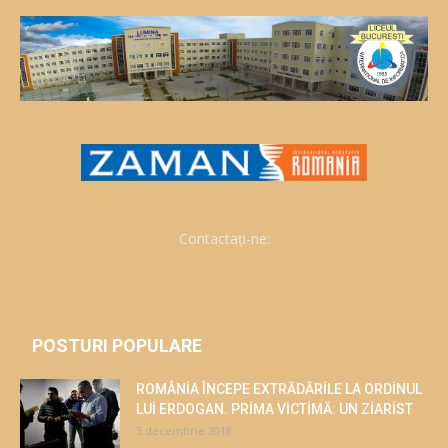
Contactați-ne:
POSTURI POPULARE
ROMÂNİA ÎNCEPE EXTRĂDĂRİLE LA ORDİNUL
LUİ ERDOGAN. PRİMA VİCTİMĂ: UN ZİARİST
5 decembrie 2018