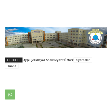
ETICHETE
Ayşe Çelik
Beyaz Show
Beyazıt Öztürk
diyarbakir
Turcia