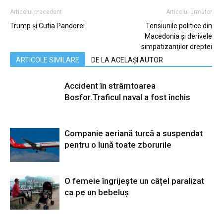
Articolul precedent
Articolul următor
Trump şi Cutia Pandorei
Tensiunile politice din
Macedonia şi derivele
simpatizanţilor dreptei
ARTICOLE SIMILARE
DE LA ACELAȘI AUTOR
Accident în strâmtoarea
Bosfor.Traficul naval a fost închis
Companie aeriană turcă a suspendat
pentru o lună toate zborurile
O femeie îngrijește un câțel paralizat
ca pe un bebeluș