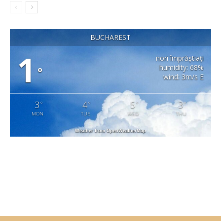
BUCHAREST
1
nori împrăștiați
humidity: 68%
°
wind: 3m/s E
3
4
5
3
°
°
°
°
MON
TUE
WED
THU
Weather from OpenWeatherMap