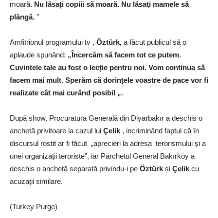
moară.
Nu lăsați copiii să moară. Nu lăsaţi mamele să
plângă.
”
Amfitrionul programului tv ,
Öztürk,
a făcut publicul să o
aplaude spunând:
„Încercăm să facem tot ce putem.
Cuvintele tale au fost o lecție pentru noi. Vom continua să
facem mai mult. Sperăm că dorințele voastre de pace vor fi
realizate cât mai curând posibil „.
După show, Procuratura Generală din Diyarbakır a deschis o
anchetă privitoare la cazul lui
Çelik
, incriminând faptul că în
discursul rostit ar fi făcut „aprecieri la adresa terorismului și a
unei organizații teroriste”, iar Parchetul General Bakırköy a
deschis o anchetă separată privindu-i pe
Öztürk
și
Çelik
cu
acuzații similare.
(Turkey Purge)