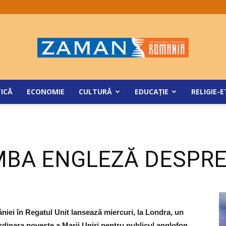
ZamanRomania
TICĂ
ECONOMIE
CULTURĂ
EDUCAŢIE
RELIGIE-E
IMBA ENGLEZĂ DESPR
iei în Regatul Unit lansează miercuri, la Londra, un
dinara poveste a Marii Uniri pentru publicul anglofon