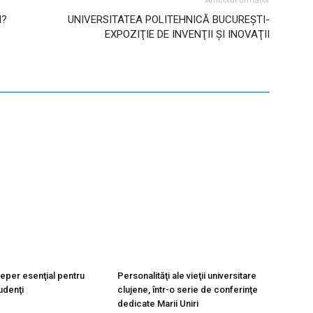
N?
UNIVERSITATEA POLITEHNICĂ BUCUREŞTI-
EXPOZIŢIE DE INVENŢII ŞI INOVAŢII
reper esenţial pentru
Personalităţi ale vieţii universitare
tudenţi
clujene, într-o serie de conferinţe
dedicate Marii Uniri