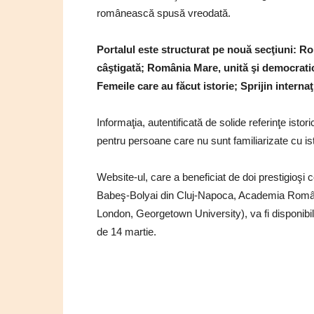
românească spusă vreodată.
Portalul este structurat pe nouă secţiuni: R
câştigată; România Mare, unită şi democratică
Femeile care au făcut istorie; Sprijin intern
Informaţia, autentificată de solide referinţe isto
pentru persoane care nu sunt familiarizate cu ist
Website-ul, care a beneficiat de doi prestigioşi c
Babeş-Bolyai din Cluj-Napoca, Academia Română
London, Georgetown University), va fi disponibi
de 14 martie.