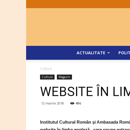
ACTUALITATE
POLI
Cultură
Cultură
Magazin
WEBSITE ÎN L
12 martie 2018
496
Institutul Cultural Român şi Ambasada Român
website în limba engleză „care spune extraor