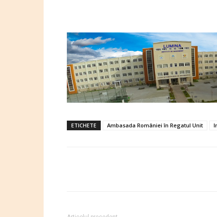
ETICHETE
Ambasada României în Regatul Unit
I
Articolul precedent