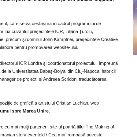
ment, care se va desfăşura în cadrul programului de
or lua cuvântul preşedintele ICR, Liliana Ţuroiu,
e, precum şi domnul John Kampfner, preşedintele Creative
olabora pentru promovarea website-ului.
 directorul ICR Londra şi coordonatorul proiectului, împreună
 de la Universitatea Babeş-Bolyai din Cluj-Napoca, istoricii
 manager de proiect, şi Andreea Scridon, traducătoarea
ziţie de grafică a artistului Cristian Luchian, web
umul spre Marea Unire.
e cu mai mulţi parteneri, site-ul poartă titlul The Making of
omanian story ever told / Cea mai frumoasă poveste