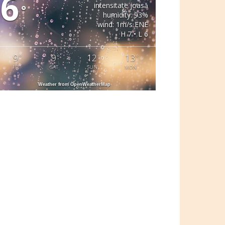
6
intensitate joasă
°
humidity: 93%
wind: 1m/s ENE
H 7 • L 6
9
9
12
13
°
°
°
°
FRI
SAT
SUN
MON
Weather from OpenWeatherMap