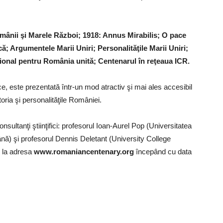
omânii şi Marele Război; 1918: Annus Mirabilis; O pace
; Argumentele Marii Uniri; Personalităţile Marii Uniri;
aţional pentru România unită; Centenarul în reţeaua ICR.
rice, este prezentată într-un mod atractiv şi mai ales accesibil
oria şi personalităţile României.
onsultanţi ştiinţifici: profesorul Ioan-Aurel Pop (Universitatea
) şi profesorul Dennis Deletant (University College
l la adresa
www.romaniancentenary.org
începând cu data