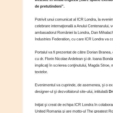
de pretutindeni”.
Potrivit unui comunicat al ICR Londra, la eveni
celebrare internaţională a Anului Centenarului, v
ambasadorul României la Londra, Dan Mihalach
Industries Federation, cu care ICR Londra va c
Portalul va fi prezentat de către Dorian Branea,
cu dr. Florin Nicolae Ardelean şi dr. Ioana Bonda
implicaţi în scrierea conţinutului, Magda Stroe,
textelor.
Evenimentul va cuprinde, de asemenea, şi o expo
designer-ul şi dezvoltatorul site-ului, intitulată
Dr
Iniţiat şi creat de echipa ICR Londra în colaborar
United Romania şi are motto-ul The greatest R