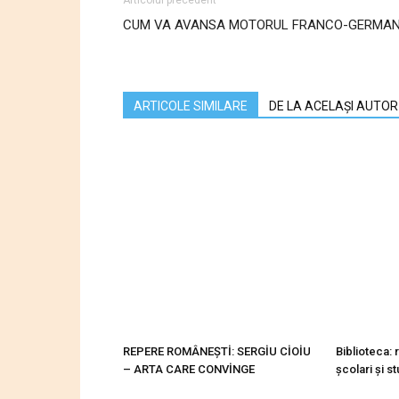
CUM VA AVANSA MOTORUL FRANCO-GERMA
ARTICOLE SIMILARE
DE LA ACELAȘI AUTOR
REPERE ROMÂNEȘTİ: SERGİU CİOİU
Biblioteca: 
– ARTA CARE CONVİNGE
şcolari şi s