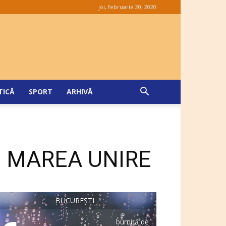
joi, februarie 20, 2020
TICĂ
SPORT
ARHIVĂ
E MAREA UNIRE
BUCUREȘTI
burniță de