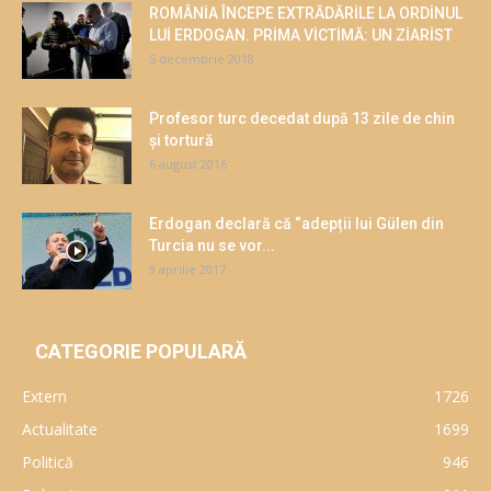
ROMÂNİA ÎNCEPE EXTRĂDĂRİLE LA ORDİNUL
LUİ ERDOGAN. PRİMA VİCTİMĂ: UN ZİARİST
5 decembrie 2018
Profesor turc decedat după 13 zile de chin
și tortură
6 august 2016
Erdogan declară că “adepții lui Gülen din
Turcia nu se vor...
9 aprilie 2017
CATEGORIE POPULARĂ
Extern
1726
Actualitate
1699
Politică
946