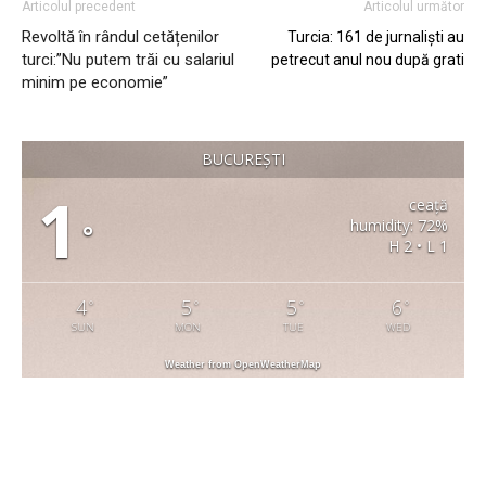
Articolul precedent
Articolul următor
Revoltă în rândul cetățenilor
Turcia: 161 de jurnaliști au
turci:”Nu putem trăi cu salariul
petrecut anul nou după grati
minim pe economie”
BUCUREȘTI
1
ceață
humidity: 72%
°
H 2 • L 1
4
5
5
6
°
°
°
°
SUN
MON
TUE
WED
Weather from OpenWeatherMap