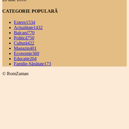
CATEGORIE POPULARĂ
Extern
1534
Actualitate
1432
Balcani
770
Politică
750
Cultură
422
Magazin
401
Economie
360
Educaţie
204
Familie-Sănătate
173
© RomZaman