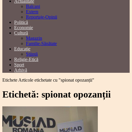
Actualitate
Balcani
Extern
Reportaje-Opinii
Politică
Economie
Cultură
Magazin
Familie-Sănătate
Educaţie
Ştiinţă
Religie-Etică
Sport
Arhivă
Etichete
Articole etichetate cu "spionat opozanții"
Etichetă: spionat opozanții