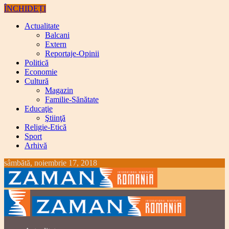
ÎNCHIDEȚI
Actualitate
Balcani
Extern
Reportaje-Opinii
Politică
Economie
Cultură
Magazin
Familie-Sănătate
Educaţie
Ştiinţă
Religie-Etică
Sport
Arhivă
sâmbătă, noiembrie 17, 2018