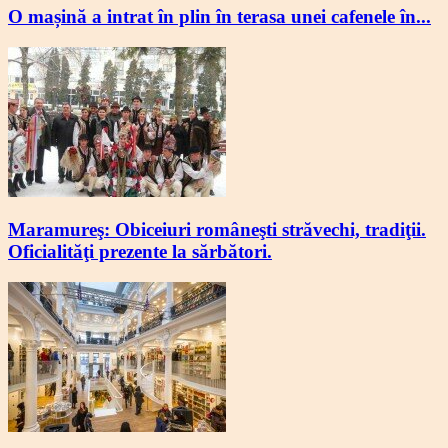
O mașină a intrat în plin în terasa unei cafenele în...
Maramureş: Obiceiuri româneşti străvechi, tradiţii.
Oficialităţi prezente la sărbători.