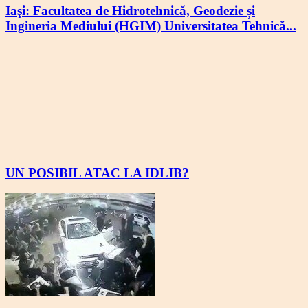
Iaşi: Facultatea de Hidrotehnică, Geodezie și
Ingineria Mediului (HGIM) Universitatea Tehnică...
UN POSIBIL ATAC LA IDLIB?