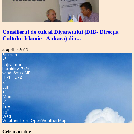
Consilierul de cult al Diyanetului (DIB- Direcția
Cultului Islamic –Ankara) din...
4 aprilie 2017
Bucharest
°
1
câțiva nori
humidity: 74%
wind: 6m/s NE
H -1 • L -2
°
4
Sun
°
3
Mon
°
7
Tue
°
10
Wed
Weather from OpenWeatherMap
Cele mai citite