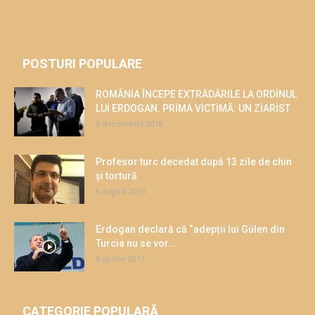
POSTURI POPULARE
ROMÂNİA ÎNCEPE EXTRĂDĂRİLE LA ORDİNUL
LUİ ERDOGAN. PRİMA VİCTİMĂ: UN ZİARİST
5 decembrie 2018
Profesor turc decedat după 13 zile de chin
și tortură
6 august 2016
Erdogan declară că “adepții lui Gülen din
Turcia nu se vor...
9 aprilie 2017
CATEGORIE POPULARĂ