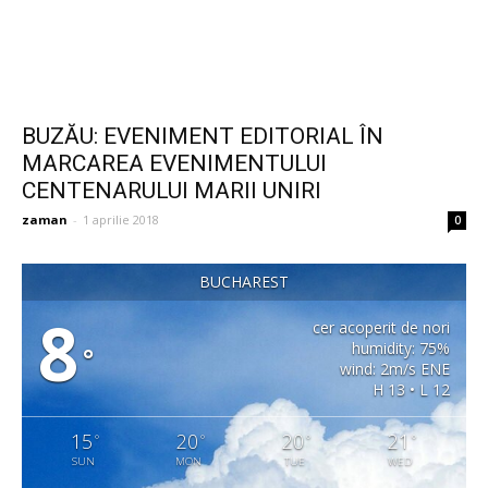
BUZĂU: EVENIMENT EDITORIAL ÎN
MARCAREA EVENIMENTULUI
CENTENARULUI MARII UNIRI
zaman
-
1 aprilie 2018
0
BUCHAREST
8
cer acoperit de nori
humidity: 75%
°
wind: 2m/s ENE
H 13 • L 12
15
20
20
21
°
°
°
°
SUN
MON
TUE
WED