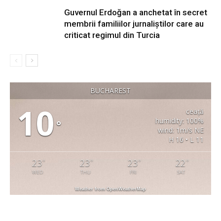
Guvernul Erdoğan a anchetat în secret
membrii familiilor jurnaliștilor care au
criticat regimul din Turcia
BUCHAREST
10
ceață
humidity: 100%
°
wind: 1m/s NE
H 16 • L 11
23
23
23
22
°
°
°
°
WED
THU
FRI
SAT
Weather from OpenWeatherMap