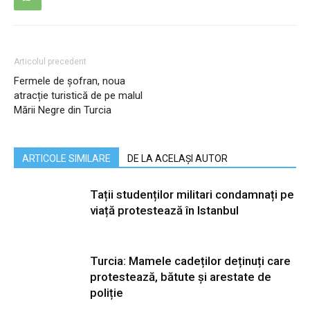
Articolul precedent
Fermele de șofran, noua
atracție turistică de pe malul
Mării Negre din Turcia
ARTICOLE SIMILARE
DE LA ACELAȘI AUTOR
Tații studenților militari condamnați pe
viață protestează în Istanbul
Turcia: Mamele cadeților deținuți care
protestează, bătute și arestate de
poliție