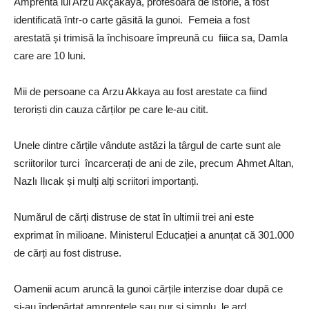
Amprenta lui Arzu Akçakaya, profesoară de istorie, a fost
identificată într-o carte găsită la gunoi. Femeia a fost
arestată și trimisă la închisoare împreună cu fiiica sa, Damla
care are 10 luni.
Mii de persoane ca Arzu Akkaya au fost arestate ca fiind
teroriști din cauza cărților pe care le-au citit.
Unele dintre cărțile vândute astăzi la târgul de carte sunt ale
scriitorilor turci încarcerați de ani de zile, precum Ahmet Altan,
Nazlı Ilıcak și mulți alți scriitori importanți.
Numărul de cărți distruse de stat în ultimii trei ani este
exprimat în milioane. Ministerul Educației a anunțat că 301.000
de cărți au fost distruse.
Oamenii acum aruncă la gunoi cărțile interzise doar după ce
și-au îndepărtat amprentele sau pur și simplu, le ard.