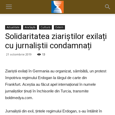
Actualitate
AnaSayfa
Cultură
Extern
Solidaritatea ziariștilor exilați
cu jurnaliștii condamnați
21 octombrie 2019
13
Ziariștii exilați în Germania au organizat, sâmbătă, un protest
împotriva regimului Erdogan la târgul de carte din
Frankfurt. Aceștia au făcut apel internațional în numele
jurnaliștilor ținuți în închisorile din Turcia, transmite
boldmedya.com.
Jurnaliștii din exil, țintele regimului Erdogan, s-au întâlnit în