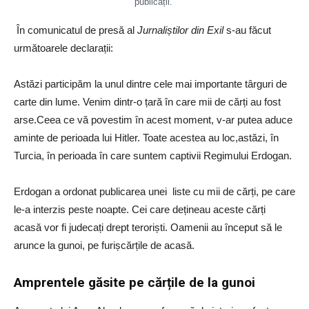
publicații.
În comunicatul de presă al
Jurnaliștilor din Exil
s-au făcut
următoarele declarații:
Astăzi participăm la unul dintre cele mai importante târguri de
carte din lume. Venim dintr-o țară în care mii de cărți au fost
arse.Ceea ce vă povestim în acest moment, v-ar putea aduce
aminte de perioada lui Hitler. Toate acestea au loc,astăzi, în
Turcia, în perioada în care suntem captivii Regimului Erdogan.
Erdogan a ordonat publicarea unei liste cu mii de cărți, pe care
le-a interzis peste noapte. Cei care dețineau aceste cărți
acasă vor fi judecați drept teroriști. Oamenii au început să le
arunce la gunoi, pe furișcărțile de acasă.
Amprentele găsite pe cărțile de la gunoi