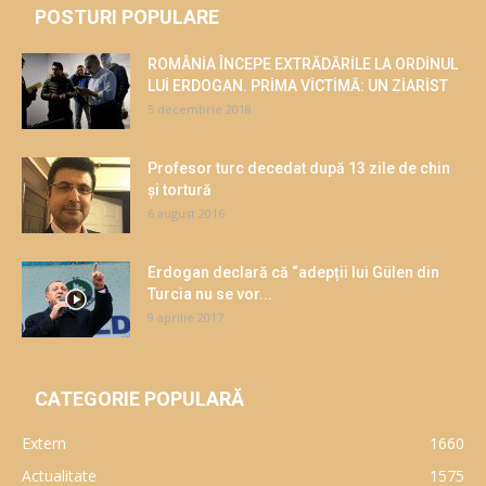
POSTURI POPULARE
ROMÂNİA ÎNCEPE EXTRĂDĂRİLE LA ORDİNUL
LUİ ERDOGAN. PRİMA VİCTİMĂ: UN ZİARİST
5 decembrie 2018
Profesor turc decedat după 13 zile de chin
și tortură
6 august 2016
Erdogan declară că “adepții lui Gülen din
Turcia nu se vor...
9 aprilie 2017
CATEGORIE POPULARĂ
Extern
1660
Actualitate
1575