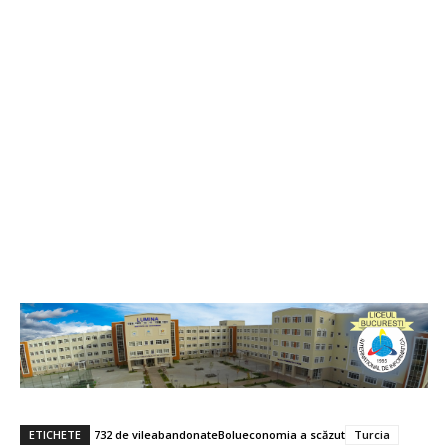
ETICHETE
732 de vile
abandonate
Bolu
economia a scăzut
Turcia