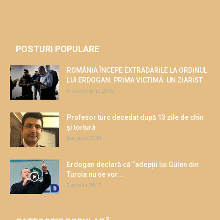
POSTURI POPULARE
ROMÂNİA ÎNCEPE EXTRĂDĂRİLE LA ORDİNUL
LUİ ERDOGAN. PRİMA VİCTİMĂ: UN ZİARİST
5 decembrie 2018
Profesor turc decedat după 13 zile de chin
și tortură
6 august 2016
Erdogan declară că “adepții lui Gülen din
Turcia nu se vor...
9 aprilie 2017