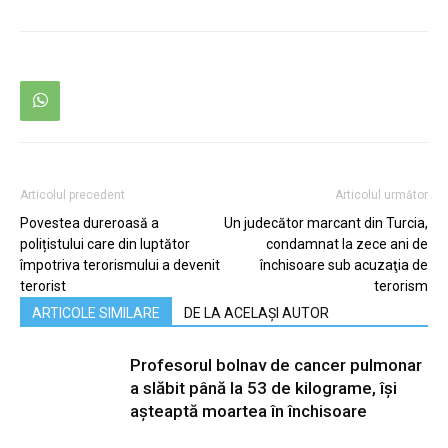
Articolul precedent
Articolul următor
Povestea dureroasă a
Un judecător marcant din Turcia,
polițistului care din luptător
condamnat la zece ani de
împotriva terorismului a devenit
închisoare sub acuzaţia de
terorist
terorism
ARTICOLE SIMILARE
DE LA ACELAȘI AUTOR
Profesorul bolnav de cancer pulmonar
a slăbit până la 53 de kilograme, își
așteaptă moartea în închisoare