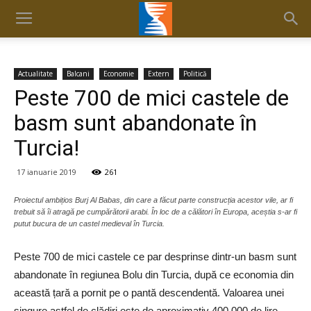
Actualitate
Balcani
Economie
Extern
Politică
Peste 700 de mici castele de
basm sunt abandonate în
Turcia!
17 ianuarie 2019
261
Proiectul ambițios Burj Al Babas, din care a făcut parte construcția acestor vile, ar fi
trebuit să îi atragă pe cumpărătorii arabi. În loc de a călători în Europa, aceștia s-ar fi
putut bucura de un castel medieval în Turcia.
Peste 700 de mici castele ce par desprinse dintr-un basm sunt
abandonate în regiunea Bolu din Turcia, după ce economia din
această țară a pornit pe o pantă descendentă. Valoarea unei
singure astfel de clădiri este de aproximativ 400.000 de lire