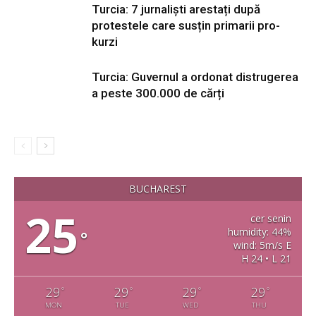
Turcia: 7 jurnaliști arestați după
protestele care susțin primarii pro-
kurzi
Turcia: Guvernul a ordonat distrugerea
a peste 300.000 de cărți
BUCHAREST
25
cer senin
humidity: 44%
°
wind: 5m/s E
H 24 • L 21
29
29
29
29
°
°
°
°
MON
TUE
WED
THU