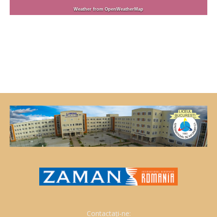
Weather from OpenWeatherMap
Contactați-ne: