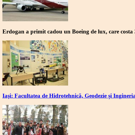
Erdogan a primit cadou un Boeing de lux, care costa 
Iaşi: Facultatea de Hidrotehnică, Geodezie și Inginer