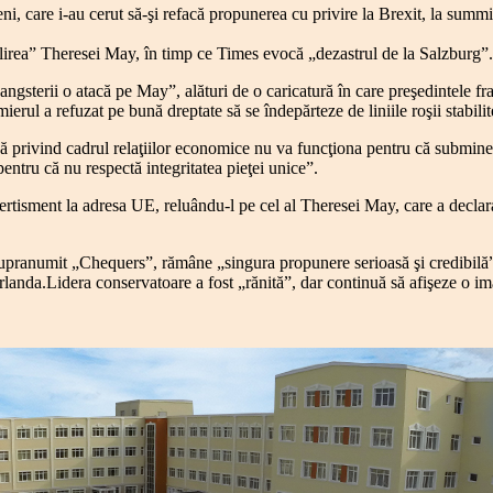
ni, care i-au cerut să-şi refacă propunerea cu privire la Brexit, la summ
irea” Theresei May, în timp ce Times evocă „dezastrul de la Salzburg”.
ngsterii o atacă pe May”, alături de o caricatură în care preşedintele
ierul a refuzat pe bună dreptate să se îndepărteze de liniile roşii stabi
ă privind cadrul relaţiilor economice nu va funcţiona pentru că subminea
entru că nu respectă integritatea pieţei unice”.
vertisment la adresa UE, reluându-l pe cel al Theresei May, care a declar
, supranumit „Chequers”, rămâne „singura propunere serioasă şi credibil
 Irlanda.Lidera conservatoare a fost „rănită”, dar continuă să afişeze o 