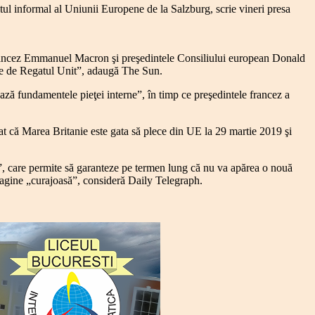
itul informal al Uniunii Europene de la Salzburg, scrie vineri presa
 francez Emmanuel Macron şi preşedintele Consiliului european Donald
lite de Regatul Unit”, adaugă The Sun.
ză fundamentele pieţei interne”, în timp ce preşedintele francez a
at că Marea Britanie este gata să plece din UE la 29 martie 2019 şi
ă”, care permite să garanteze pe termen lung că nu va apărea o nouă
imagine „curajoasă”, consideră Daily Telegraph.