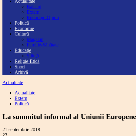
Actualitate
Balcani
Extern
Reportaje-Opinii
Politică
Economie
Cultură
Magazin
Familie-Sănătate
Educaţie
Ştiinţă
Religie-Etică
Sport
Arhivă
Actualitate
Actualitate
Extern
Politică
La summitul informal al Uniunii Europene 
21 septembrie 2018
23