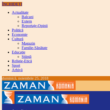
ÎNCHIDEȚI
Actualitate
Balcani
Extern
Reportaje-Opinii
Politică
Economie
Cultură
Magazin
Familie-Sănătate
Educaţie
Ştiinţă
Religie-Etică
Sport
Arhivă
duminică, noiembrie 25, 2018