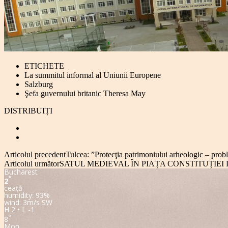
ETICHETE
La summitul informal al Uniunii Europene
Salzburg
Şefa guvernului britanic Theresa May
DISTRIBUIȚI
Articolul precedent
Tulcea: ”Protecţia patrimoniului arheologic – probl
Articolul următor
SATUL MEDIEVAL ÎN PIAȚA CONSTITUȚIEI
Bucharest
°
2
ceață
humidity: 93%
wind: 3m/s SW
H 2 • L -1
°
8
Mon