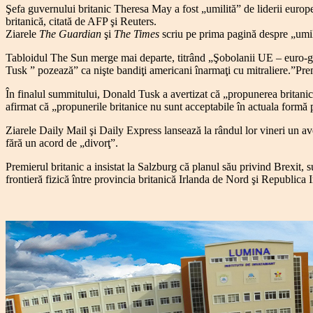
Şefa guvernului britanic Theresa May a fost „umilită” de liderii europe
britanică, citată de AFP şi Reuters.
Ziarele
The Guardian
şi
The Times
scriu pe prima pagină despre „umil
Tabloidul The Sun merge mai departe, titrând „Şobolanii UE – euro-ga
Tusk ” pozează” ca nişte bandiţi americani înarmaţi cu mitraliere.”Prem
În finalul summitului, Donald Tusk a avertizat că „propunerea britanic
afirmat că „propunerile britanice nu sunt acceptabile în actuala formă p
Ziarele Daily Mail şi Daily Express lansează la rândul lor vineri un a
fără un acord de „divorţ”.
Premierul britanic a insistat la Salzburg că planul său privind Brexit
frontieră fizică între provincia britanică Irlanda de Nord şi Republica