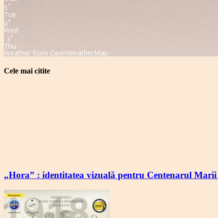
°
5
Tue
°
0
Wed
°
-3
Thu
Weather from OpenWeatherMap
Cele mai citite
„Hora” : identitatea vizuală pentru Centenarul Marii 