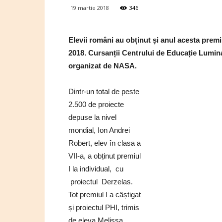
19 martie 2018
346
Elevii români au obținut și anul acesta prem
2018. Cursanții Centrului de Educație Lumina
organizat de NASA.
Dintr-un total de peste
2.500 de proiecte
depuse la nivel
mondial, Ion Andrei
Robert, elev în clasa a
VII-a, a obținut premiul
I la individual, cu
proiectul Derzelas.
Tot premiul I a câștigat
și proiectul PHI, trimis
de eleva Melissa