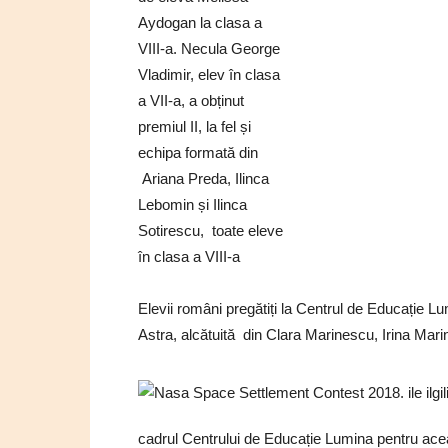
Aydogan la clasa a
VIII-a. Necula George
Vladimir, elev în clasa
a VII-a, a obținut
premiul II, la fel și
echipa formată din
Ariana Preda, Ilinca
Lebomin și Ilinca
Sotirescu, toate eleve
în clasa a VIII-a
Elevii români pregătiți la Centrul de Educație Lu
Astra, alcătuită din Clara Marinescu, Irina Mari
cadrul Centrului de Educație Lumina pentru acea