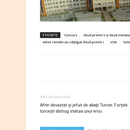
ETICHETE
Concurs
două premii ii și două mențiu
elevii români au câștigat două premii i
ichb
lum
Articolul precedent
Afrin devastat şi jefuit de aliaţii Turciei. Forţele
turceşti distrug statuia unui erou.