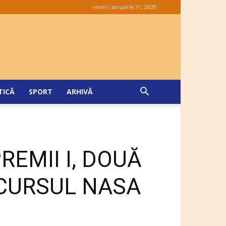
vineri, ianuarie 31, 2020
TICĂ
SPORT
ARHIVĂ
REMII I, DOUĂ
NCURSUL NASA