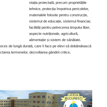
stația proiectată, precum proprietățile
tehnice, protecția împotriva pericolelor,
materialele folosite pentru construcție,
sistemul de educație, sistemul financiar,
facilități pentru petrecerea timpului liber,
aspecte nutriționale, agricultură,
alimentație și sistem de sănătate.
roces de lungă durată, care îi face pe elevi să dobândească
ectarea termenelor, dezvoltarea gândirii critice,