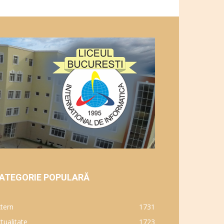
ATEGORIE POPULARĂ
tern
1731
tualitate
1723