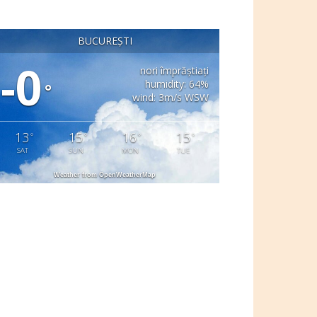
BUCUREȘTI
-0
nori împrăștiați
humidity: 64%
°
wind: 3m/s WSW
13
15
16
15
°
°
°
°
SAT
SUN
MON
TUE
Weather from OpenWeatherMap