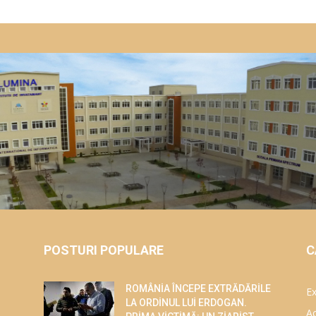
POSTURI POPULARE
C
ROMÂNİA ÎNCEPE EXTRĂDĂRİLE
Ex
LA ORDİNUL LUİ ERDOGAN.
Ac