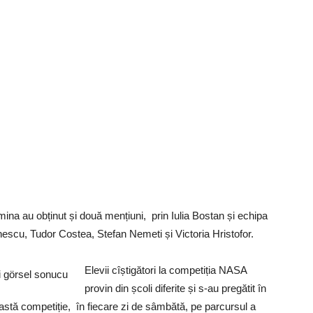
mina au obținut și două mențiuni, prin Iulia Bostan și echipa
nescu, Tudor Costea, Stefan Nemeti și Victoria Hristofor.
Elevii cîștigători la competiția NASA
provin din școli diferite și s-au pregătit în
stă competiție, în fiecare zi de sâmbătă, pe parcursul a