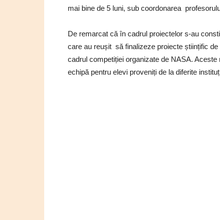
mai bine de 5 luni, sub coordonarea profesorulu
De remarcat că în cadrul proiectelor s-au constitu
care au reușit să finalizeze proiecte științific d
cadrul competiției organizate de NASA. Aceste r
echipă pentru elevi proveniți de la diferite institu