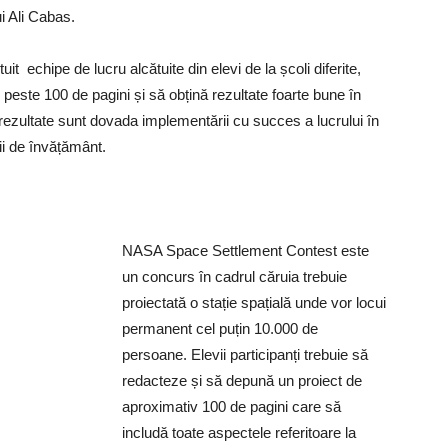
i Ali Cabas.
it echipe de lucru alcătuite din elevi de la școli diferite,
e peste 100 de pagini și să obțină rezultate foarte bune în
ezultate sunt dovada implementării cu succes a lucrului în
ții de învățământ.
NASA Space Settlement Contest este
un concurs în cadrul căruia trebuie
proiectată o stație spațială unde vor locui
permanent cel puțin 10.000 de
persoane. Elevii participanți trebuie să
redacteze și să depună un proiect de
aproximativ 100 de pagini care să
includă toate aspectele referitoare la