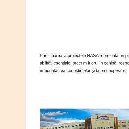
Participarea la proiectele NASA reprezintă un p
abilități esențiale, precum lucrul în echipă, resp
îmbunătățirea cunoștințelor și buna cooperare.