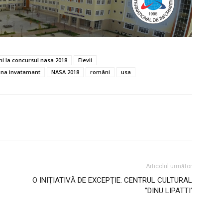
ni la concursul nasa 2018
Elevii
ina invatamant
NASA 2018
români
usa
Articolul următor
O INIŢIATIVĂ DE EXCEPŢIE: CENTRUL CULTURAL
”DINU LIPATTI’