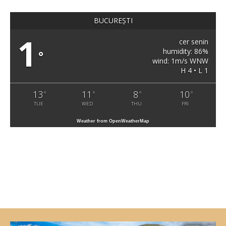
BUCUREȘTI
1
cer senin
humidity: 86%
°
wind: 1m/s WNW
H 4 • L 1
13
11
8
10
°
°
°
°
TUE
WED
THU
FRI
Weather from OpenWeatherMap