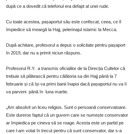
după ce a dovedit că telefonul era defapt al unei rude.
Cu toate acestea, pașaportul său este confiscat, ceea, ce îl
împiedice să meargă la Hajj, pelerinajul islamic la Mecca.
După achitare, profesorul a depus o solicitate pentru pașaport
în 2019, dar nu a primit niciun răspuns.
Profesorul R.Y. a transmis oficialilor de la Direcția Cultelor că
trebuie să plătească pentru călătoria sa din Hajj până la 7
februarie și că își va primi banii înapoi dacă pașaportul nu va îi
va parveni până în luna martie.
„Am absolvit un liceu religios. Sunt o persoană conservatoare.
Este dureros faptul că un guvern care se numește conservator
ar împiedica pe cineva să se roage. Acesta este un partid pe
care l-am votat în trecut pentru că sunt conservator, dar s-a