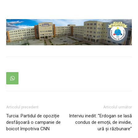
Articolul precedent
Articolul următor
Turcia: Partidul de opoziție
Interviu inedit: ”Erdogan se lasă
desfăşoară o campanie de
condus de emoții, de invidie,
boicot împotriva CNN
ură și răzbunare”