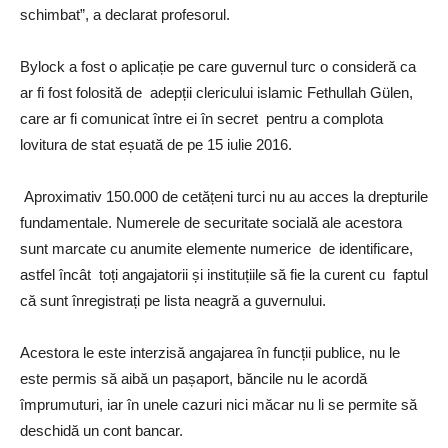
schimbat”, a declarat profesorul.
Bylock a fost o aplicație pe care guvernul turc o consideră ca
ar fi fost folosită de adepții clericului islamic Fethullah Gülen,
care ar fi comunicat între ei în secret pentru a complota
lovitura de stat eșuată de pe 15 iulie 2016.
Aproximativ 150.000 de cetățeni turci nu au acces la drepturile
fundamentale. Numerele de securitate socială ale acestora
sunt marcate cu anumite elemente numerice de identificare,
astfel încât toți angajatorii și instituțiile să fie la curent cu faptul
că sunt înregistrați pe lista neagră a guvernului.
Acestora le este interzisă angajarea în funcții publice, nu le
este permis să aibă un pașaport, băncile nu le acordă
împrumuturi, iar în unele cazuri nici măcar nu li se permite să
deschidă un cont bancar.