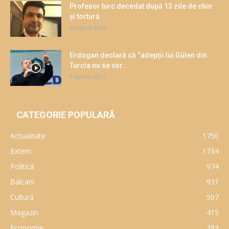
Profesor turc decedat după 13 zile de chin
și tortură
6 august 2016
Erdogan declară că “adepții lui Gülen din
Turcia nu se vor...
9 aprilie 2017
CATEGORIE POPULARĂ
Actualitate
1750
Extern
1734
Politică
974
Balcani
931
Cultură
507
Magazin
415
Economie
393