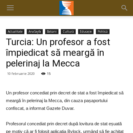
Actualitate
AnaSayfa
Balcani
Cultură
Educaţie
Politică
Turcia: Un profesor a fost
împiedicat să meargă în
pelerinaj la Mecca
10 februarie 2020
15
Un profesor concediat prin decret de stat a fost împiedicat să
meargă în pelerinaj la Mecca, din cauza pașaportului
confiscat, a informat Gazete Duvar.
Profesorul concediat prin decret după lovitura de stat eșuată
pe motiv că ar fi folosit aplicația Bylock, urmând să fie achitat