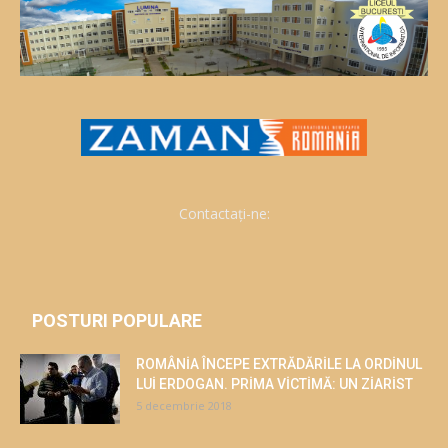
Contactați-ne:
POSTURI POPULARE
ROMÂNİA ÎNCEPE EXTRĂDĂRİLE LA ORDİNUL
LUİ ERDOGAN. PRİMA VİCTİMĂ: UN ZİARİST
5 decembrie 2018