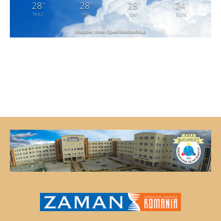
28
28
28
24
°
°
°
°
THU
FRI
SAT
SUN
Weather from OpenWeatherMap