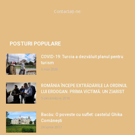
Contactați-ne:
POSTURI POPULARE
COVID-19: Turcia a dezvăluit planul pentru
turism
6 mai 2020
ROMÂNİA ÎNCEPE EXTRĂDĂRİLE LA ORDİNUL
LUİ ERDOGAN. PRİMA VİCTİMĂ: UN ZİARİST
5 decembrie 2018
Bacău: O poveste cu suflet: castelul Ghika
Comăneşti
24 iunie 2017