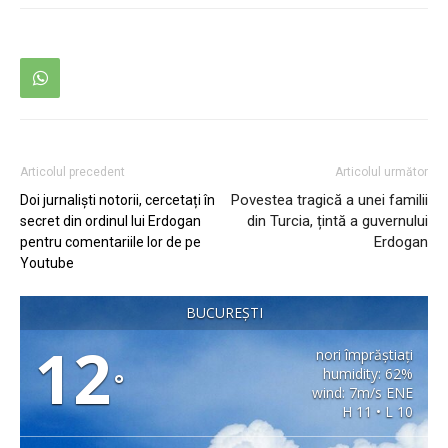
Articolul precedent
Articolul următor
Povestea tragică a unei familii
Doi jurnaliști notorii, cercetați în
din Turcia, țintă a guvernului
secret din ordinul lui Erdogan
Erdogan
pentru comentariile lor de pe
Youtube
BUCUREȘTI
12
nori împrăștiați
humidity: 62%
°
wind: 7m/s ENE
H 11 • L 10