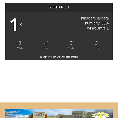
BUCHAREST
1
ninsoare ușoară
humidity: 60%
°
wind: 3m/s E
3
4
5
3
°
°
°
°
MON
TUE
WED
THU
Weather from OpenWeatherMap