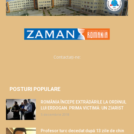
Contactați-ne:
POSTURI POPULARE
ROMÂNİA ÎNCEPE EXTRĂDĂRİLE LA ORDİNUL
LUİ ERDOGAN. PRİMA VİCTİMĂ: UN ZİARİST
5 decembrie 2018
Profesor turc decedat după 13 zile de chin