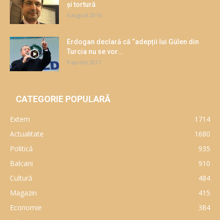
și tortură
6 august 2016
Erdogan declară că “adepții lui Gülen din
Turcia nu se vor...
9 aprilie 2017
CATEGORIE POPULARĂ
Extern
1714
Actualitate
1680
Politică
935
Balcani
910
Cultură
484
Magazin
415
Economie
384