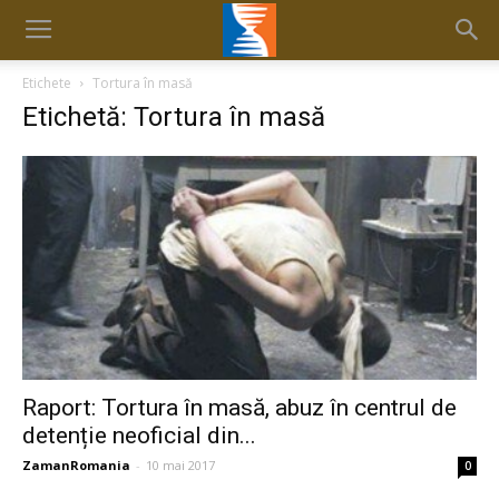
Etichete
Tortura în masă
Etichetă: Tortura în masă
Raport: Tortura în masă, abuz în centrul de
detenție neoficial din...
ZamanRomania
-
10 mai 2017
0