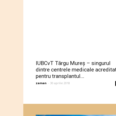
IUBCvT Târgu Mureş – singurul
dintre centrele medicale acredita
pentru transplantul...
zaman
-
30 aprilie 2018