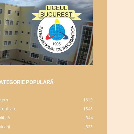
ATEGORIE POPULARĂ
tern
1619
tualitate
1546
litică
844
lcani
825