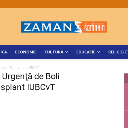
ZamanRomania
TICĂ
ECONOMIE
CULTURĂ
EDUCAŢIE
RELIGIE-E
lare şi Transplant IUBCvT
e Urgenţă de Boli
nsplant IUBCvT