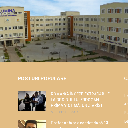
POSTURI POPULARE
C
ROMÂNİA ÎNCEPE EXTRĂDĂRİLE
Ex
LA ORDİNUL LUİ ERDOGAN.
Ac
PRİMA VİCTİMĂ: UN ZİARİST
5 decembrie 2018
Po
Ba
Profesor turc decedat după 13