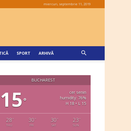
miercuri, septembrie 11, 2019
TICĂ
SPORT
ARHIVĂ
BUCHAREST
15
cer senin
humidity: 76%
°
H 18 • L 15
28
30
30
23
°
°
°
°
THU
FRI
SAT
SUN